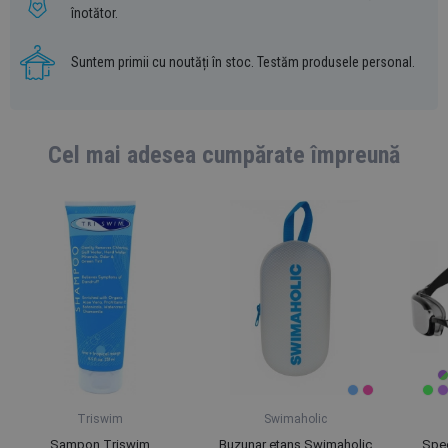
înotător.
Suntem primii cu noutăți în stoc. Testăm produsele personal.
Cel mai adesea cumpărate împreună
Triswim
Swimaholic
Șampon Triswim
Buzunar etanș Swimaholic
Spee