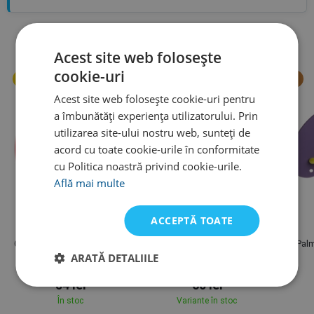
Cel mai bine vândut de la brand
Acest site web folosește
cookie-uri
Acest site web folosește cookie-uri pentru
a îmbunătăți experiența utilizatorului. Prin
utilizarea site-ului nostru web, sunteți de
acord cu toate cookie-urile în conformitate
cu Politica noastră privind cookie-urile.
Află mai multe
ACCEPTĂ TOATE
Arena
Arena
Cască de înot Arena Classic
Arena Swim Earplug
Palm
ARATĂ DETALIILE
Silicone cap
54 lei
60 lei
În stoc
Variante în stoc