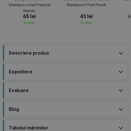
Shampoo Lime/Tropical
Waterproof Pool Pouch
Mango
65 lei
43 lei
3
În stoc
În stoc
Descriere produs
Expediere
Evaluare
Blog
Tabelul mărimilor