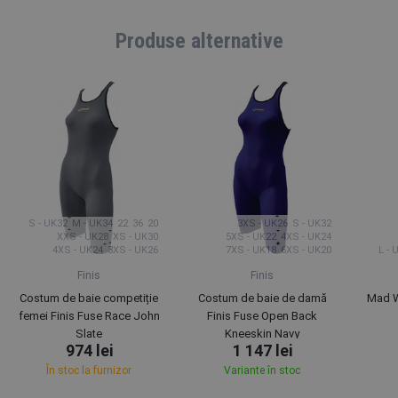
Produse alternative
L - UK36
M - UK34
XXS - UK28
S - UK32
M - UK34
22
36
20
3XS - UK26
S - UK32
XXS - UK28
XS - UK30
5XS - UK22
4XS - UK24
4XS - UK24
3XS - UK26
7XS - UK18
6XS - UK20
L - 
Finis
Finis
Costum de baie competiție
Costum de baie de damă
Mad W
femei Finis Fuse Race John
Finis Fuse Open Back
Slate
Kneeskin Navy
974 lei
1 147 lei
În stoc la furnizor
Variante în stoc