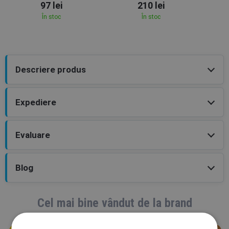
97 lei
210 lei
În stoc
În stoc
Descriere produs
Expediere
Evaluare
Blog
Cel mai bine vândut de la brand