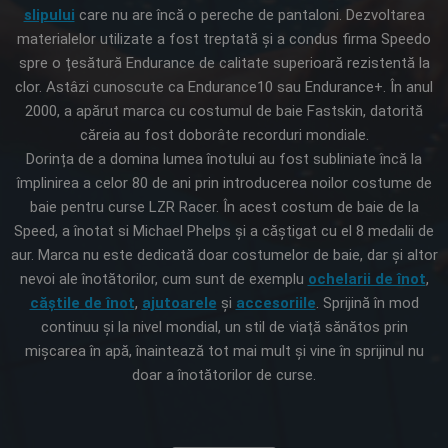
slipului
care nu are încă o pereche de pantaloni. Dezvoltarea
materialelor utilizate a fost treptată și a condus firma Speedo
spre o țesătură Endurance de calitate superioară rezistentă la
clor. Astâzi cunoscute ca Endurance10 sau Endurance+. În anul
2000, a apărut marca cu costumul de baie Fastskin, datorită
căreia au fost doborâte recorduri mondiale.
Dorința de a domina lumea înotului au fost subliniate încă la
împlinirea a celor 80 de ani prin introducerea noilor costume de
baie pentru curse LZR Racer. În acest costum de baie de la
Speed, a înotat si Michael Phelps și a căștigat cu el 8 medalii de
aur. Marca nu este dedicată doar costumelor de baie, dar și altor
nevoi ale înotătorilor, cum sunt de exemplu
ochelarii de înot
,
căștile de înot
,
ajutoarele
și
accesoriile
. Sprijină în mod
continuu și la nivel mondial, un stil de viață sănătos prin
mișcarea în apă, înaintează tot mai mult și vine în sprijinul nu
doar a înotătorilor de curse.