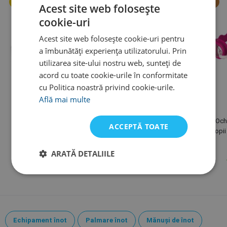
Acest site web folosește
cookie-uri
Acest site web folosește cookie-uri pentru
a îmbunătăți experiența utilizatorului. Prin
utilizarea site-ului nostru web, sunteți de
acord cu toate cookie-urile în conformitate
cu Politica noastră privind cookie-urile.
Află mai multe
Speedo
Speedo
Speedo Fastskin Hyper
Speedo Biofuse 2.0 Junior
Oche
ACCEPTĂ TOATE
Elite Mirror
copi
281 lei
119 lei
325 lei
ARATĂ DETALIILE
Variante în stoc
Variante în stoc
Echipament înot
Palmare înot
Mănuși de înot