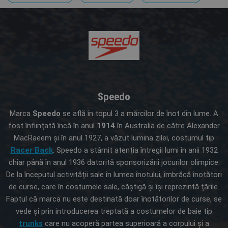
Speedo
Marca
Speedo
se află în topul 3 a mărcilor de înot din lume. A
fost înființată încă în anul
1914
în Australia de către Alexander
MacRaeem și în anul 1927, a văzut lumina zilei, costumul tip
Racer Back
. Speedo a stârnit atenția întregii lumi în anii 1932
chiar până în anul 1936 datorită sponsorizării jocurilor olimpice.
De la începutul activității sale în lumea înotului, îmbrăcă înotători
de curse, care în costumele sale, căștigă și își reprezintă țările.
Faptul că marca nu este destinată doar înotătorilor de curse, se
vede și prin introducerea treptată a costumelor de baie tip
trunks
care nu acoperă partea superioară a corpului și a