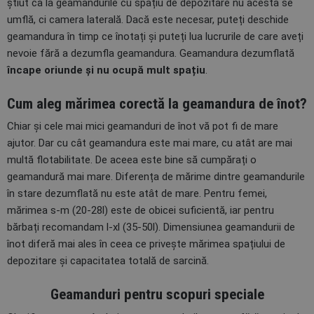
știut ca la geamandurile cu spațiu de depozitare nu acesta se
umflă, ci camera laterală. Dacă este necesar, puteți deschide
geamandura în timp ce înotați și puteți lua lucrurile de care aveți
nevoie fără a dezumfla geamandura. Geamandura dezumflată
încape oriunde și nu ocupă mult spațiu
.
Cum aleg mărimea corectă la geamandura de înot?
Chiar și cele mai mici geamanduri de înot vă pot fi de mare
ajutor. Dar cu cât geamandura este mai mare, cu atât are mai
multă flotabilitate. De aceea este bine să cumpărați o
geamandură mai mare. Diferența de mărime dintre geamandurile
în stare dezumflată nu este atât de mare. Pentru femei,
mărimea s-m (20-28l) este de obicei suficientă, iar pentru
bărbați recomandam l-xl (35-50l). Dimensiunea geamandurii de
înot diferă mai ales în ceea ce privește mărimea spațiului de
depozitare și capacitatea totală de sarcină.
Geamanduri pentru scopuri speciale