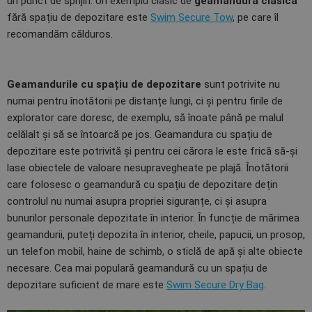
un punct de sprijin. Un exemplu clasic de
geamandură clasică
fără spațiu de depozitare este
Swim Secure Tow
, pe care îl
recomandăm călduros.
Geamandurile cu spațiu de depozitare
sunt potrivite nu
numai pentru înotătorii pe distanțe lungi, ci și pentru firile de
explorator care doresc, de exemplu, să înoate până pe malul
celălalt și să se întoarcă pe jos. Geamandura cu spațiu de
depozitare este potrivită și pentru cei cărora le este frică să-și
lase obiectele de valoare nesupravegheate pe plajă. Înotătorii
care folosesc o geamandură cu spațiu de depozitare dețin
controlul nu numai asupra propriei siguranțe, ci și asupra
bunurilor personale depozitate în interior. În funcție de mărimea
geamandurii, puteți depozita în interior, cheile, papucii, un prosop,
un telefon mobil, haine de schimb, o sticlă de apă și alte obiecte
necesare. Cea mai populară geamandură cu un spațiu de
depozitare suficient de mare este
Swim Secure Dry Bag
.