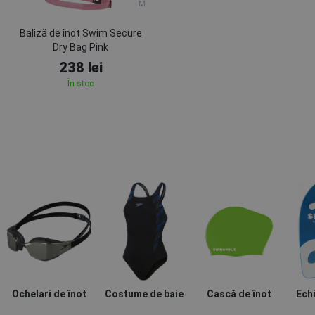
M
Baliză de înot Swim Secure
Dry Bag Pink
238 lei
În stoc
Ochelari de înot
Costume de baie
Cască de înot
Ech