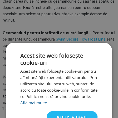
Clasificarea nu se încheie cu geamandurile cu sau fără spațiu de
depozitare. Există multe alte geamanduri pentru scopuri
speciale. Am selectat pentru dvs. câteva exemple demne de
reținut.
Geamanduri pentru înotătorii de cursă lungă
– Pentru înotul
pe distanțe lungi, geamandura
Swim Secure Tow Float Elite
este
cea mai potrivită, întrucât dispune de o plasă pentru gustări.
Imediat aveți la dispoziție o băutură izotonică, geluri sau
Acest site web folosește
magneziu cu care recuperați kilometrii parcurși și puteți
cookie-uri
continua cu forțe noi, fără întrerupere.
Acest site web folosește cookie-uri pentru
a îmbunătăți experiența utilizatorului. Prin
Pentru SwimRun sau pentru excursii
– O altă geamandură
utilizarea site-ului nostru web, sunteți de
specială este
Swim Secure Wild Swim Bag
, foarte populară în
acord cu toate cookie-urile în conformitate
competițiile de SwimRun, dar și pentru excursioniștii care pot
cu Politica noastră privind cookie-urile.
folosi inteligent geamandura ca pe un rucsac clasic prin
Află mai multe
adăugarea de curele pentru umeri, după care o pot transforma
înapoi în geamandură de înot .
ACCEPTĂ TOATE