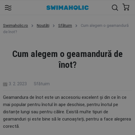
Swimaholic.ro
Noutăţi
Sfătuim
Cum alegem o geamandură
de înot?
Cum alegem o geamandură de
înot?
3. 2. 2023
Sfătuim
Geamandura de înot este un accesoriu excelent și din ce în ce
mai popular pentru înotul în ape deschise, pentru înotul pe
distanțe lungi sau pentru călire. Există multe tipuri de
geamanduri și este bine să le cunoașteți, pentru a face alegerea
corectă.