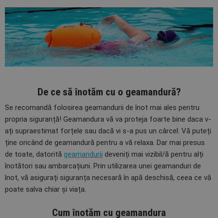
De ce să înotăm cu o geamandură?
Se recomandă folosirea geamandurii de înot mai ales pentru
propria siguranță! Geamandura vă va proteja foarte bine daca v-
ați supraestimat forțele sau dacă vi s-a pus un cârcel. Vă puteți
ține oricând de geamandură pentru a vă relaxa. Dar mai presus
de toate, datorită
geamandurii
deveniți mai vizibil/ă pentru alți
înotători sau ambarcațiuni. Prin utilizarea unei geamanduri de
înot, vă asigurați siguranța necesară în apă deschisă, ceea ce vă
poate salva chiar și viața.
Cum înotăm cu geamandura