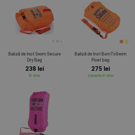
S
M
L
Baliză de înot Swim Secure
Baliză de înot BornToSwim
Dry Bag
Float bag
238 lei
275 lei
În stoc
Variante în stoc