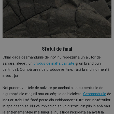
Sfatul de final
Chiar dacă geamandurile de înot nu reprezintă un ajutor de
salvare, alegeți un
produs de înaltă calitate
și un brand bun,
certificat. Cumpărarea de produse ieftine, fără brand, nu merită
investiția.
Noi punem vestele de salvare pe același plan cu centurile de
siguranță ale mașinii sau cu căștile de bicicletă.
Geamandurile
de
înot ar trebui să facă parte din echipamentul tuturor înotătorilor
în ape deschise. Nu vă împiedică să vă distrați din plin în apă sau
la antrenamentele mai lungi, și nu strică niciodată să aveți la