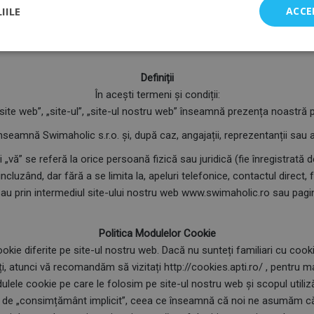
nea de a nu fi de acord cu asemenea schimbări legate de modul în ca
IILE
ACCE
rmațiile dumneavoastră personale dacă trimiteți un e-mail la info@s
e la Politica de Confidențialitate, vă rugăm să ne contactați la adresa
Definiții
În acești termeni și condiții:
site web”, „site-ul”, „site-ul nostru web” înseamnă prezența noastră p
înseamnă Swimaholic s.r.o. și, după caz, angajații, reprezentanții sau ag
 „vă” se referă la orice persoană fizică sau juridică (fie înregistrată d
incluzând, dar fără a se limita la, apeluri telefonice, contactul direct
sau prin intermediul site-ului nostru web www.swimaholic.ro sau pagin
Politica Modulelor Cookie
ie diferite pe site-ul nostru web. Dacă nu sunteți familiari cu cooki
i, atunci vă recomandăm să vizitați http://cookies.apti.ro/ , pentru ma
ulele cookie pe care le folosim pe site-ul nostru web și scopul utiliz
ea de „consimțământ implicit”, ceea ce înseamnă că noi ne asumăm că