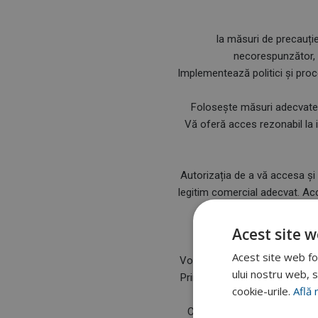
Ia măsuri de precauție
necorespunzător, n
Implementează politici și proc
Folosește măsuri adecvate p
Vă oferă acces rezonabil la 
Autorizația de a vă accesa și
legitim comercial adecvat. Acc
Acest site w
Acest site web fol
Vom posta orice modificare la 
ului nostru web, s
Prin urmare veți cunoaște din 
cookie-urile.
Află 
vom face publice. Responsa
Confidențialitate, vă aparțin