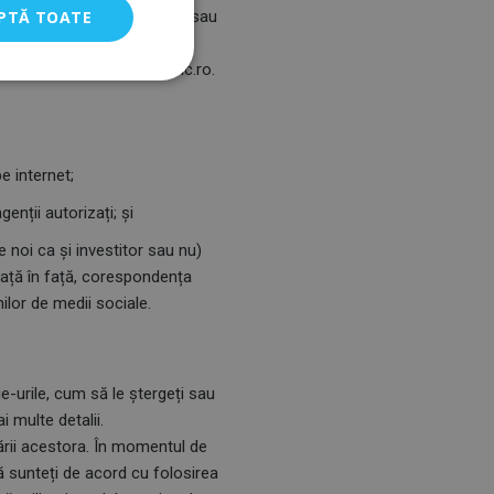
re se colectează, folosesc sau
PTĂ TOATE
wimaholic.ro.
 de e-mail: info@swimaholic.ro.
e internet;
enții autorizați; și
e noi ca și investitor sau nu)
, față în față, corespondența
ilor de medii sociale.
e-urile, cum să le ștergeți sau
i multe detalii.
ării acestora. În momentul de
 sunteți de acord cu folosirea