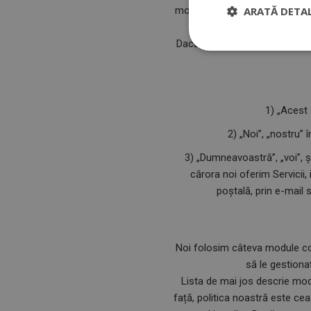
modificări. Puteți avea opțiu
ARATĂ DETAL
divulgă info
Dacă aveți întrebări privitoar
1) „Acest 
2) „Noi”, „nostru” 
3) „Dumneavoastră”, „voi”, și
cărora noi oferim Servicii, 
poștală, prin e-mail 
Noi folosim câteva module cook
să le gestionaț
Lista de mai jos descrie mod
față, politica noastră este c