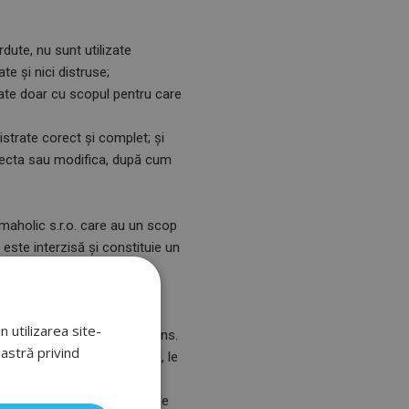
dute, nu sunt utilizate
e și nici distruse;
rate doar cu scopul pentru care
strate corect și complet; și
orecta sau modifica, după cum
maholic s.r.o. care au un scop
este interzisă și constituie un
 utilizarea site-
vigoare cu 30 de zile în avans.
oastră privind
cumstanțe, dacă va fi cazul, le
a modificările Politicii de
 sunteți de acord cu astfel de