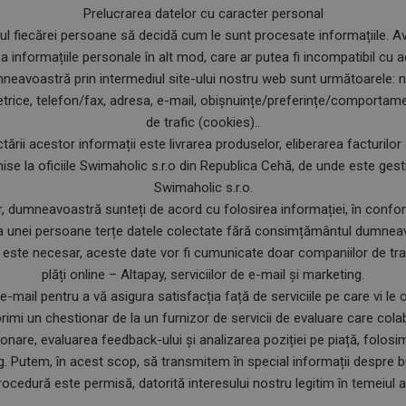
Prelucrarea datelor cu caracter personal
ul fiecărei persoane să decidă cum le sunt procesate informațiile. 
informațiile personale în alt mod, care ar putea fi incompatibil cu a
neavoastră prin intermediul site-ului nostru web sunt următoarele: 
etrice, telefon/fax, adresa, e-mail, obișnuințe/pre­ferințe/compor­ta
de trafic (cookies)..
ării acestor informații este livrarea produselor, eliberarea facturilor
ise la oficiile Swimaholic s.r.o din Republica Cehă, de unde este gest
Swimaholic s.r.o.
or, dumneavoastră sunteți de acord cu folosirea informației, în confo
ga unei persoane terțe datele colectate fără consimțământul dumneav
 este necesar, aceste date vor fi cumunicate doar companiilor de tran
plăți online – Altapay, serviciilor de e-mail și marketing.
-mail pentru a vă asigura satisfacția față de serviciile pe care vi le
i primi un chestionar de la un furnizor de servicii de evaluare care c
ionare, evaluarea feedback-ului și analizarea poziției pe piață, folos
g. Putem, în acest scop, să transmitem în special informații despre b
ocedură este permisă, datorită interesului nostru legitim în temeiul art