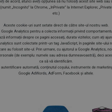
eți de acord, atunci aveți opțiunea să nu folosiți acest site web sau 
mit „Incognito” la Chrome, „InPrivate” la Internet Explorer, „Private 
etc.)
Aceste cookie-uri sunt setate direct de către site-ul nostru web.
 Google Analytics pentru a colecta informații privind comportamentul v
 informații despre ce pagini accesați, durata vizitelor, cum ați ajuns
alytics sunt colectate printr-un tag JavaScript, în paginile site-ului 
care au folosit site-ul. Prin urmare, cu ajutorul a Google Analytics,
rsonale (de exemplu: numele sau adresa dumneavoastră), deci aceste
ca să vă identificăm.
u autentificare automată, conținutul coșului, instrumente de marketin
Google AdWords, AdForm, Facebook și altele.