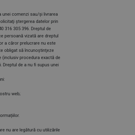
ea unei comenzi sau/și livrarea
licitaţi ştergerea datelor prin
40 316 305 396. Drep­tul de
ice persoană vizată are dreptul
lor a căror prelucrare nu este
te obligat să încunoştinţeze
te (inclusiv procedura exactă de
. Dreptul de a nu fi supus unei
ni:
nostru web;
ormațiilor.
re nu are legătură cu utilizările