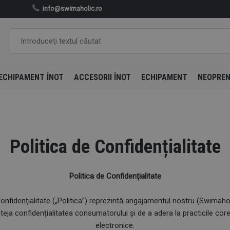
info@swimaholic.ro
ECHIPAMENT ÎNOT
ACCESORII ÎNOT
ECHIPAMENT
NEOPRE
Politica de Confidențialitate
Politica de Confidențialitate
nfidențialitate („Politica”) reprezintă angajamentul nostru (Swimaholi
ja confidențialitatea consumatorului și de a adera la practicile corec
electronice.