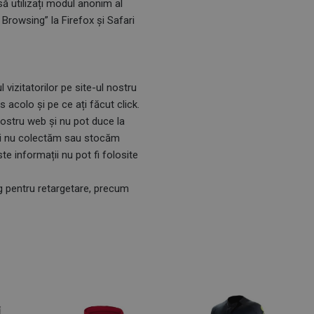
să utilizați modul anonim al
Browsing” la Firefox și Safari
izitatorilor pe site-ul nostru
 acolo și pe ce ați făcut click.
nostru web și nu pot duce la
 noi nu colectăm sau stocăm
 informații nu pot fi folosite
g pentru retargetare, precum