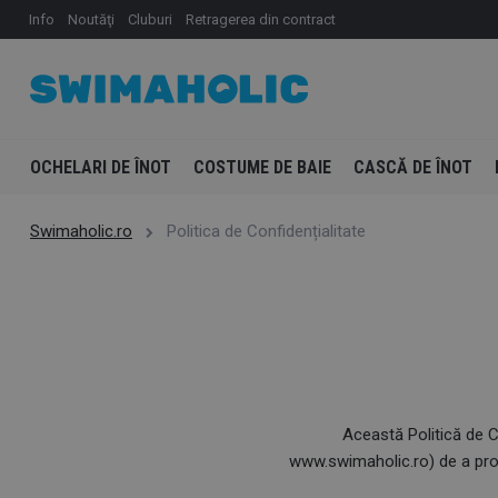
Info
Noutăţi
Cluburi
Retragerea din contract
OCHELARI DE ÎNOT
COSTUME DE BAIE
CASCĂ DE ÎNOT
Swimaholic.ro
Politica de Confidențialitate
Această Politică de Co
www.swimaholic.ro) de a prote