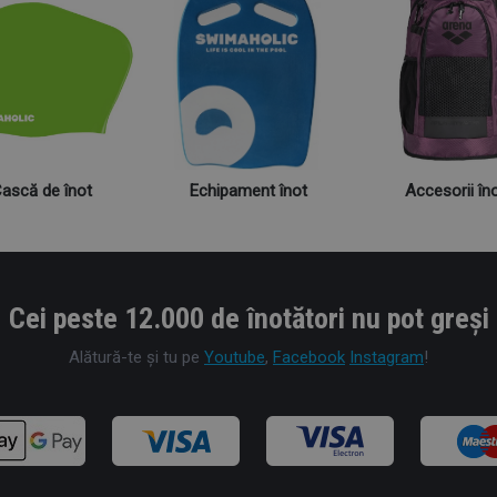
ască de înot
Echipament înot
Accesorii în
Cei peste 12.000 de înotători nu pot greși
Alătură-te și tu pe
Youtube
,
Facebook
Instagram
!