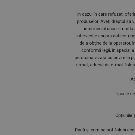
În cazul în care refuzați ofer
produselor. Aveţi dreptul să v
intermediul unui e-mail la
intervenție asupra datelor (in
de a obţine de la operator, î
conformă legii, în special 
persoana vizată cu privire la p
urmat, adresa de e-mail folosi
Ac
Tipurile d
Opțiunile 
Dacă și cum se pot folosi aceste