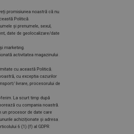
Aveți promisiunea noastră că nu
ceastă Politică.
numele și prenumele, sexul,
ment, date de geolocalizare/date
 și marketing.
ionată activitatea magazinului
rmitate cu această Politică.
oastră, cu exceptia cazurilor
sport/ livrare, procesorului de
 oferim. La scurt timp după
olaborează cu compania noastră.
im un procesor de date care
unurile achiziționate și adresa
icolului 6 (1) (f) al GDPR.