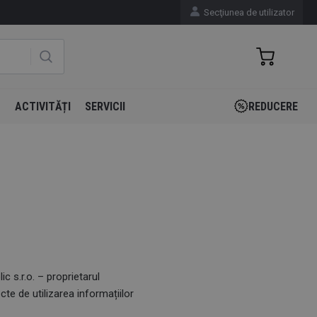
Secţiunea de utilizator
N
ACTIVITĂȚI
SERVICII
REDUCERE
c s.r.o. – proprietarul
te de utilizarea informațiilor