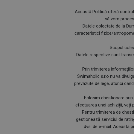
Această Politică oferă control
vă vom procesa 
Datele colectate de la Dum
caracteristici fizice/antropo­m
Scopul colect
Datele respective sunt transm
Prin trimiterea informațiil
Swimaholic s.r.o nu va divul
prevăzute de lege, atunci când
Folosim chestionare prin e
efectuarea unei achiziții, veț
Pentru trimiterea de chest
gestionează serviciul de ratin
dvs. de e-mail. Această pr