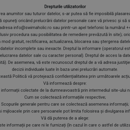
Drepturile utilizatorilor
irea anumitor sau tuturor datelor, s-ar putea să fie imposibilă plasar
ă opuneţi oricând prelucrării datelor personale care vă privesc şi să so
 adresa info@swimaholic.ro sau printr-un apel telefonic la numărul +
clusiv procedura sau posibilitatea de remediere prevăzută în site); or
n mod gratuit, rectificarea, actualizarea, blocarea sau ştergerea date
a datelor incomplete sau inexacte. Dreptul la informare (operatorul es
relucrarea datelor sale cu caracter personal). Dreptul de acces la da
tă). De asemenea, vă este recunoscut dreptul de a vă adresa justiţiei
decizii individuale luate în baza unei prelucrări automate.
eastă Politică vă protejează confidențialitatea prin următoarele acțiu
Vă informează despre:
e informații colectate de la dumneavoastră prin intermediul site-ului 
Cum se colectează informațiile respective;
Scopurile generale pentru care se colectează asemenea informații;
și mijloacele prin care persoanele pot limita folosirea și divulgarea inf
Vă dă puterea de a alege:
 informații pe care ni le furnizați (în cazul în care o astfel de utiliza