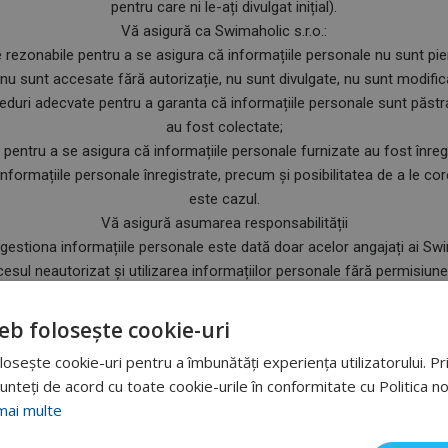
pentru care ni le-ați divulgat inițial).
Vă asigură ca Swimaholic s.r.o.:
 rezonabile pentru a se asigura că informațiile personale nu sunt pier
u sunt accesate fără autorizație, nu sunt divulgate, nu sunt modificat
eduri adecvate pentru a garanta că informațiile personale sunt păst
au fost colectate;
entru a se asigura că informațiile personale furnizate au fost înregi
informațiile personale înregistrate, precum și posibilitatea de a le c
este cazul.
Vă asigură asumarea responsabilității
 gestiona informațiile personale este dată doar acelor angajați ai Swi
esul neautorizat și utilizarea informațiilor personale fără permisiune 
motiv pentru inițierea măsurilor disciplinare.
eb folosește cookie-uri
Notificarea Modificărilor
osește cookie-uri pentru a îmbunătăți experiența utilizatorului. Prin
această Politică de Confidențialitate, înainte de intrarea acesteia în 
unteți de acord cu toate cookie-urile în conformitate cu Politica n
timp ce informații personale colectăm, cum le folosim, și în care cir
mai multe
bilitatea verificării periodice a site-ului nostru web, pentru a verific
e în totalitate. Continuarea folosirii serviciilor noastre va însemna că