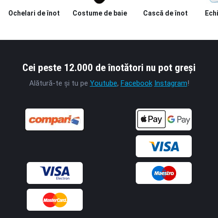
Ochelari de înot
Costume de baie
Cască de înot
Ech
Cei peste 12.000 de înotători nu pot greși
Alătură-te și tu pe
Youtube
,
Facebook
Instagram
!