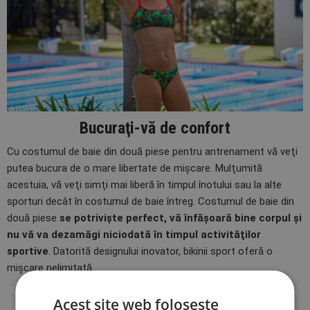
Bucuraţi-vă de confort
Cu costumul de baie din două piese pentru antrenament vă veţi
putea bucura de o mare libertate de mişcare. Mulţumită
acestuia, vă veţi simţi mai liberă în timpul înotului sau la alte
sporturi decât în costumul de baie întreg. Costumul de baie din
două piese
se potrivişte perfect, vă înfăşoară bine corpul şi
nu vă va dezamăgi niciodată în timpul activităţilor
sportive
. Datorită designului inovator, bikinii sport oferă o
mişcare nelimitată.
Ţesătură care rezistă
Acest site web folosește