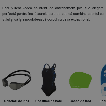
Deci putem vedea că bikinii de antrenament pot fi o alegere
perfectă pentru înotătoarele care doresc să combine sportul cu
stilul şi să îşi împodobească corpul cu ceva excepţional.
Ochelari de înot
Costume de baie
Cască de înot
Ech