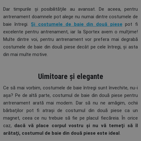
Dar timpurile şi posibilităţile au avansat. De aceea, pentru
antrenament doamnele pot alege nu numai dintre costumele de
baie întregi.
Şi costumele de baie din două piese
pot fi
excelente pentru antrenament, iar la Sportex avem o mulţime!
Multe dintre voi, pentru antrenament vor prefera mai degrabă
costumele de baie din două piese decât pe cele întregi, şi asta
din mai multe motive.
Uimitoare şi elegante
Ce să mai vorbim, costumele de baie întregi sunt învechite, nu-i
aşa? Pe de altă parte, costumul de baie din două piese pentru
antrenament arată mai modern. Dar să nu ne amăgim, ochii
bărbaţilor pot fi atraşi de costumul din două piese ca un
magnet, ceea ce nu trebuie să fie pe placul fiecăreia. În orice
caz,
dacă vă place corpul vostru şi nu vă temeţi să îl
arătaţi, costumul de baie din două piese este ideal
.