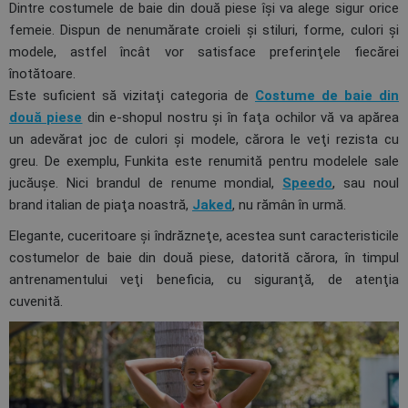
Dintre costumele de baie din două piese îşi va alege sigur orice
femeie. Dispun de nenumărate croieli şi stiluri, forme, culori şi
modele, astfel încât vor satisface preferinţele fiecărei
înotătoare.
Este suficient să vizitaţi categoria de
Costume de baie din
două piese
din e-shopul nostru şi în faţa ochilor vă va apărea
un adevărat joc de culori şi modele, cărora le veţi rezista cu
greu. De exemplu, Funkita este renumită pentru modelele sale
jucăuşe. Nici brandul de renume mondial,
Speedo
, sau noul
brand italian de piaţa noastră,
Jaked
, nu rămân în urmă.
Elegante, cuceritoare şi îndrăzneţe, acestea sunt caracteristicile
costumelor de baie din două piese, datorită cărora, în timpul
antrenamentului veţi beneficia, cu siguranţă, de atenţia
cuvenită.