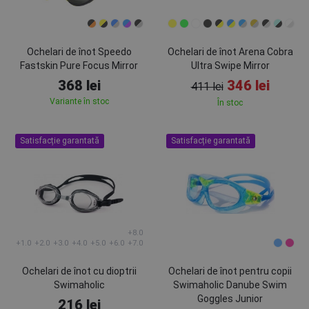
Ochelari de înot Speedo
Ochelari de înot Arena Cobra
Fastskin Pure Focus Mirror
Ultra Swipe Mirror
368 lei
346 lei
411 lei
Variante în stoc
În stoc
Satisfacție garantată
Satisfacție garantată
+8.0
+1.0
+2.0
+3.0
+4.0
+5.0
+6.0
+7.0
Ochelari de înot cu dioptrii
Ochelari de înot pentru copii
Swimaholic
Swimaholic Danube Swim
Goggles Junior
216 lei