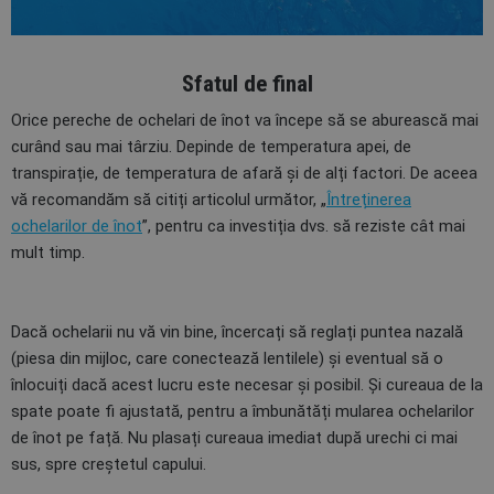
Sfatul de final
Orice pereche de ochelari de înot va începe să se aburească mai
curând sau mai târziu. Depinde de temperatura apei, de
transpirație, de temperatura de afară și de alți factori. De aceea
vă recomandăm să citiți articolul următor, „
Întreținerea
ochelarilor de înot
”, pentru ca investiția dvs. să reziste cât mai
mult timp.
Dacă ochelarii nu vă vin bine, încercați să reglați puntea nazală
(piesa din mijloc, care conectează lentilele) și eventual să o
înlocuiți dacă acest lucru este necesar și posibil. Și cureaua de la
spate poate fi ajustată, pentru a îmbunătăți mularea ochelarilor
de înot pe față. Nu plasați cureaua imediat după urechi ci mai
sus, spre creștetul capului.