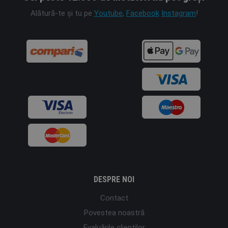
Alătură-te și tu pe
Youtube
,
Facebook
Instagram
!
DESPRE NOI
Contact
Povestea noastră
Evaluările clienților