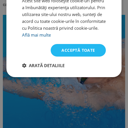
Acest site web folosește cookie-uri pentru
care acoperă o mare parte a feței și sunt foarte rezistenți.
a îmbunătăți experiența utilizatorului. Prin
utilizarea site-ului nostru web, sunteți de
acord cu toate cookie-urile în conformitate
cu Politica noastră privind cookie-urile.
Află mai multe
ACCEPTĂ TOATE
ARATĂ DETALIILE