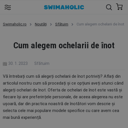
Swimaholic.ro
Noutăţi
Sfătuim
Cum alegem ochelarii de înot
Cum alegem ochelarii de înot
30. 1. 2023
Sfătuim
Vă întrebați cum să alegeți ochelarii de înot potriviți? Aflați din
articolul nostru cum să procedați și ce opțiuni aveți atunci când
alegeți ochelari de înot. Oferta de ochelari de înot este vastă și
fiecare își are preferințele personale, de aceea alegerea nu este
ușoară, dar din practica noastră de înotători vom descrie și
selecta cele mai populare modele specifice cu care avem cea
mai bună experiență.