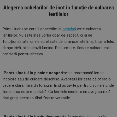
Alegerea ochelarilor de înot în funcție de culoarea
lentilelor
Primul lucru pe care îl observăm la
ochelari
este culoarea
lentilelor. Nu este însă vorba doar de aspect, ci și de
funcționalitate: unele au efecte de luminozitate în apă, iar altele,
dimpotrivă, atenuează lumina. Prin urmare, fiecare culoare este
potrivită pentru altceva.
Pentru înotul în piscine acoperite
se recomandă lentile
incolore sau de culoare deschisă. Avantajul lor este că oferă o
vedere clară, fără distorsiuni, fiind potrivite pentru piscinele unde
iluminarea este mai slabă. Cu lentilele incolore nu aveți cum să
dați greș, acestea fiind foarte versatile.
Pentru înotul în bazin descoperit
, în ape deschise sau în