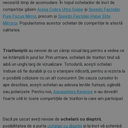
necesită timp de acomodare. În topul ochelarilor de înot de
competiție găsim
Arena Cobra Ultra Swipe
și
Speedo Fastskin
Pure Focus Mirror
, precum și
Speedo Fastskin Hyper Elite
Mirroror
. Popularitatea acestor ochelari de competiție le atestă
calitatea.
Triatloniștii
au nevoie de un câmp vizual larg pentru a vedea ce
se întâmplă în jurul lor. Prin urmare, ochelarii de triatlon tind să
aibă un unghi larg de vizualizare. Totodată, acești ochelari
trebuie să fie durabili și cu o etanșare ridicată, pentru a rezista la
o posibilă coliziune cu un alt concurent. Din cauza curselor în
ape deschise, acești ochelari au adesea lentile fumurii, oglindă
sau polarizate. Pentru noi,
Aquasphere Kayenne
s-au dovedit
foarte utili în toate competițiile de triatlon la care am participat.
Dacă pe uscat aveți nevoie de
ochelarii cu dioptrii
,
posibilitatea de a purta
ochelari cu dioptrii
și la înot vă schimbă