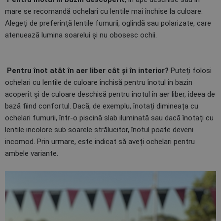
mare se recomandă ochelari cu lentile mai închise la culoare.
Alegeți de preferință lentile fumurii, oglindă sau polarizate, care
atenuează lumina soarelui și nu obosesc ochii.
Pentru înot atât în aer liber cât și în interior?
Puteți folosi
ochelari cu lentile de culoare închisă pentru înotul în bazin
acoperit și de culoare deschisă pentru înotul în aer liber, ideea de
bază fiind confortul. Dacă, de exemplu, înotați dimineața cu
ochelari fumurii, într-o piscină slab iluminată sau dacă înotați cu
lentile incolore sub soarele strălucitor, înotul poate deveni
incomod. Prin urmare, este indicat să aveți ochelari pentru
ambele variante.