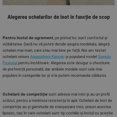
Alegerea ochelarilor de înot în funcție de scop
Pentru înotul de agrement
, pe primul loc sunt confortul și
vizibilitatea. Dacă nu vă puteți decide asupra modelului, alegeți
ochelari mai mari, care stau mai bine pe față. Noi am testat:
ochelarii unisex
Aquasphere Kaiman
și popularul model
Speedo
Flexiseal
pentru înotătoare. Alegerea este desigur o chestiune
de preferință personală, dar ambele modele sunt cele mai
populare în categoriile lor și vi le putem recomanda călduros.
Ochelarii de competiție
sunt adesea mai mici și au un profil
scăzut, pentru a minimiza rezistența în apă. Ochelarii de înot de
competiție au și garniturile de etanșeizare mici; uneori acestea
lipsesc, caz în care ochelarii sunt tip cochilie și înotul cu aceștia