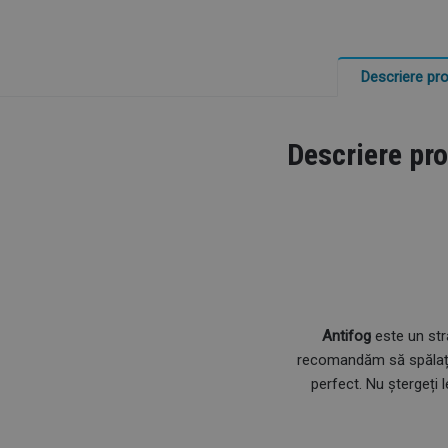
Descriere pr
Descriere pr
Antifog
este un stra
recomandăm să spălați o
perfect. Nu ștergeți l