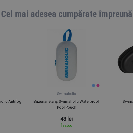
Cel mai adesea cumpărate împreună
Swimaholic
holic Antifog
Buzunar etanș Swimaholic Waterproof
Swima
Pool Pouch
43 lei
În stoc