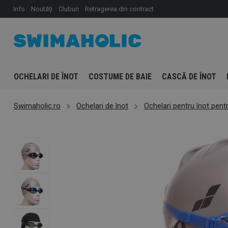
Info
Noutăţi
Cluburi
Retragerea din contract
OCHELARI DE ÎNOT
COSTUME DE BAIE
CASCĂ DE ÎNOT
Swimaholic.ro
Ochelari de înot
Ochelari pentru înot pentr