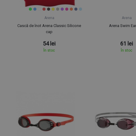
Arena
Arena
Cască de înot Arena Classic Silicone
Arena Swim Ea
cap
54 lei
61 lei
În stoc
În stoc