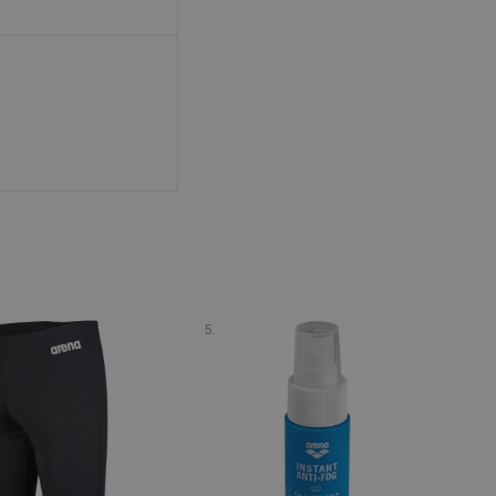
- UK32
164cm
XS - UK30