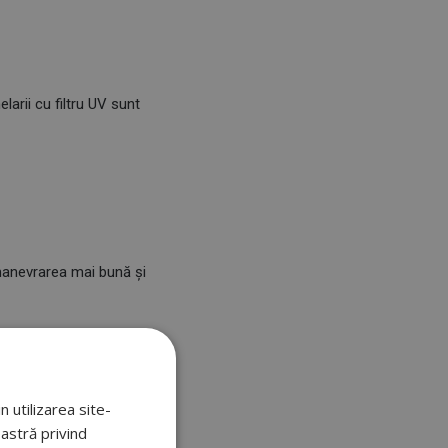
arii cu filtru UV sunt
 manevrarea mai bună și
 utilizarea site-
oastră privind
stată în mai multe poziții.