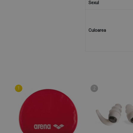
Sexul
Culoarea