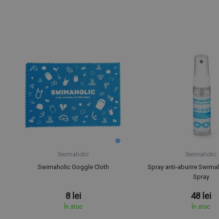
Swimaholic
Swimaholic
Swimaholic Goggle Cloth
Spray anti-aburire Swima
Spray
8 lei
48 lei
În stoc
În stoc