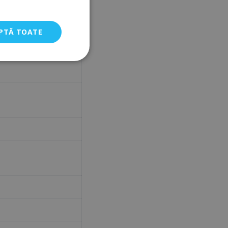
ate.
PTĂ TOATE