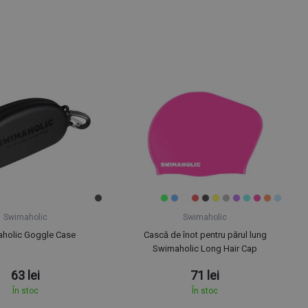
Swimaholic
Swimaholic
holic Goggle Case
Cască de înot pentru părul lung
Swimaholic Long Hair Cap
63 lei
71 lei
În stoc
În stoc