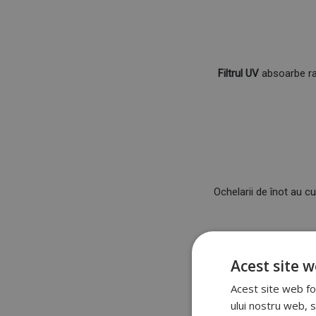
Filtrul UV
absoarbe rad
Ochelarii de înot au c
Acest site w
Acest site web fol
ului nostru web, s
Ochelarii au puntea naz