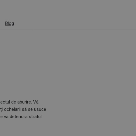
Blog
fectul de aburire. Vă
ți ochelarii să se usuce
se va deteriora stratul