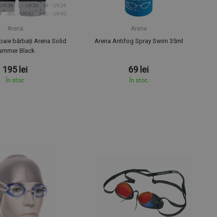
 UK38
L - UK36
M - UK34
4
3XL - UK42
XXL - UK40
Arena
Arena
aie bărbați Arena Solid
Arena Antifog Spray Swim 35ml
ammer Black
195 lei
69 lei
În stoc
În stoc