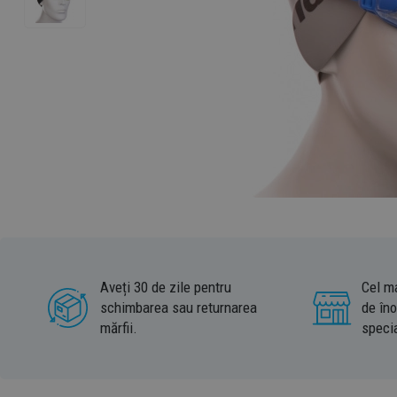
Aveți 30 de zile pentru
Cel m
schimbarea sau returnarea
de îno
mărfii.
specia