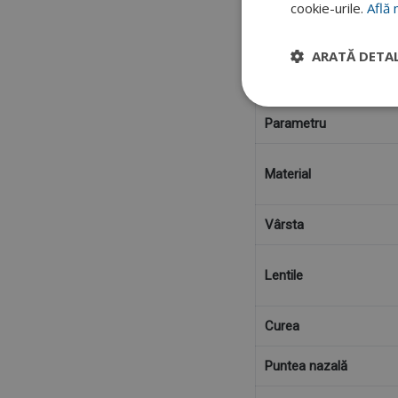
cookie-urile.
Află 
Ace
ARATĂ DETAL
Parametri
Parametru
Material
Vârsta
Lentile
Curea
Puntea nazală