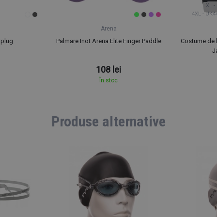
XL -
4XL - UK4
Arena
rplug
Palmare Inot Arena Elite Finger Paddle
Costume de b
J
108 lei
În stoc
Produse alternative