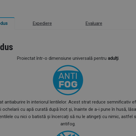
Expediere
Evaluare
odus
odus
Proiectat într-o dimensiune universală pentru
adulți
.
t antiaburire în interiorul lentilelor. Acest strat reduce semnificativ e
chelarii cu apă curată după înot și, înainte de a-i pune în husă, lăsa
entilele cu nici o batistă și încercați să nu le atingeți cu nimic, astfel 
antifog.