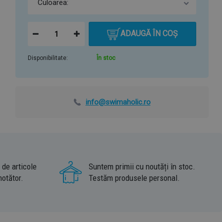
ADAUGĂ ÎN COȘ
Disponibilitate:
În stoc
info@swimaholic.ro
 de articole
Suntem primii cu noutăți în stoc.
notător.
Testăm produsele personal.