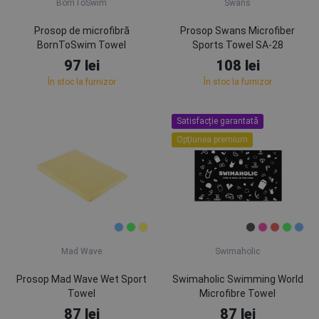
BornToSwim
Swans
Prosop de microfibră
Prosop Swans Microfiber
BornToSwim Towel
Sports Towel SA-28
97 lei
108 lei
În stoc la furnizor
În stoc la furnizor
Satisfacție garantată
Opţiunea premium
Mad Wave
Swimaholic
Prosop Mad Wave Wet Sport
Swimaholic Swimming World
Towel
Microfibre Towel
87 lei
87 lei