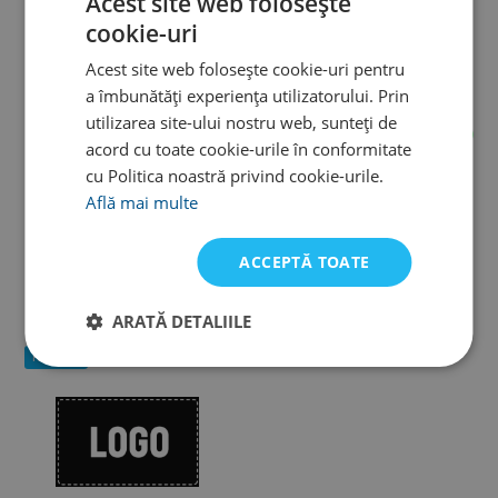
Acest site web folosește
cookie-uri
Acest site web folosește cookie-uri pentru
a îmbunătăți experiența utilizatorului. Prin
utilizarea site-ului nostru web, sunteți de
acord cu toate cookie-urile în conformitate
cu Politica noastră privind cookie-urile.
Swans
Swans
Află mai multe
Swans Towel SA-129
Swans Towel SA-126
80x150cm
40x100cm
ACCEPTĂ TOATE
217 lei
97 lei
În stoc la furnizor
În stoc la furnizor
ARATĂ DETALIILE
Noutate