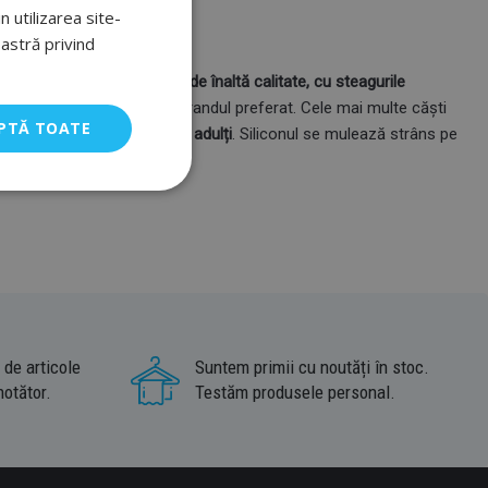
 utilizarea site-
oastră privind
de
căștile de înot din silicon de înaltă calitate, cu steagurile
vă puteți alege casca de la brandul preferat. Cele mai multe căști
PTĂ TOATE
 o
mărime universală pentru adulți
. Siliconul se mulează strâns pe
 de articole
Suntem primii cu noutăți în stoc.
notător.
Testăm produsele personal.