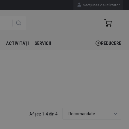
Secţiunea de utilizator
N
ACTIVITĂȚI
SERVICII
REDUCERE
Afişez 1-4 din 4