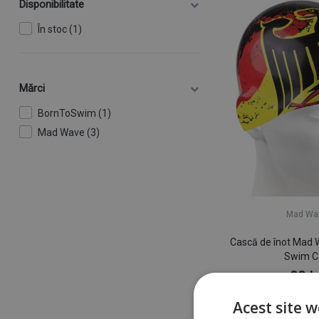
Disponibilitate
În stoc (1)
Mărci
BornToSwim (1)
Mad Wave (3)
Mad Wa
Cască de înot Mad
Swim C
82 le
În sto
Acest site w