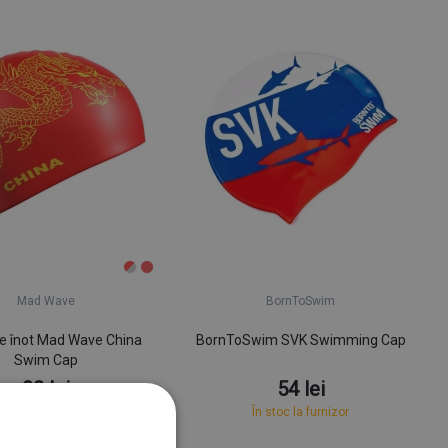
Mad Wave
BornToSwim
e înot Mad Wave China
BornToSwim SVK Swimming Cap
Swim Cap
82 lei
54 lei
În stoc la furnizor
În stoc la furnizor