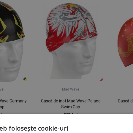
ve
Mad Wave
 Wave Germany
Cască de înot Mad Wave Poland
Cască d
ap
Swim Cap
i
82 lei
c
În stoc la furnizor
eb folosește cookie-uri