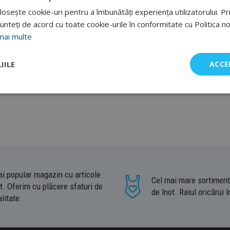
osește cookie-uri pentru a îmbunătăți experiența utilizatorului. Prin
ot din neopren
unteți de acord cu toate cookie-urile în conformitate cu Politica n
mai multe
eopren
sunt potrivite pentru
antrenamentele de iarnă
în ape libere, da
 de înaltă calitate, cu grad ridicat de confort
, și se disting printr-o e
IILE
ACCE
ucces la deteriorările cauzate de clor sau de utilizarea frecventă
. Al
ai popular magazin cu articole
Cel mai mare sortiment
t. Oferim cu plăcere sfaturi de
de înot. Raiul oricărui î
litate.