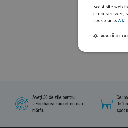
Acest site web fol
Cască de în
ului nostru web, s
cookie-urile.
Află 
Căștile de înot din n
fabricate din neopren
ARATĂ DETAL
neopren
rezistă cu s
Aqua Sphere
.
Aveți 30 de zile pentru
Cel m
schimbarea sau returnarea
de îno
mărfii.
specia