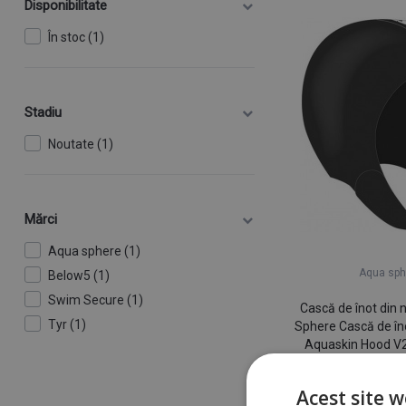
Disponibilitate
În stoc (1)
Stadiu
Noutate (1)
Mărci
Aqua sphere (1)
Aqua sph
Below5 (1)
Swim Secure (1)
Cască de înot din
Tyr (1)
Sphere Cască de în
Aquaskin Hood V
256 l
În stoc la f
Acest site w