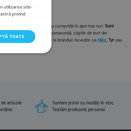
 utilizarea site-
oastră privind
r și pentru antrenamente sau competiții în ape mai reci.
Sunt
xecuție de înaltă calitate. În consecință, căștile de înot din
PTĂ TOATE
egeți o cască de neopren de la branduri dovedite ca
Hiko
,
Tyr
sau
 de articole
Suntem primii cu noutăți în stoc.
notător.
Testăm produsele personal.