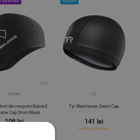
ie garantată
Noutate
S/M
Below5
Tyr
înot din neopren Below5
Tyr Warmwear Swim Cap
rene Cap 3mm Black
108 lei
141 lei
În stoc
În stoc la furnizor