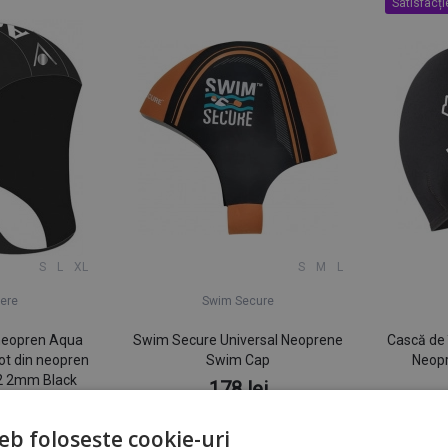
Satisfacț
S
L
XL
S
M
L
ere
Swim Secure
 neopren Aqua
Swim Secure Universal Neoprene
Cască de 
ot din neopren
Swim Cap
Neop
2 2mm Black
178 lei
ei
În stoc la furnizor
urnizor
eb folosește cookie-uri