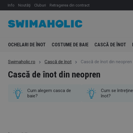
Info
Noutăţi
Cluburi
Retragerea din contract
OCHELARI DE ÎNOT
COSTUME DE BAIE
CASCĂ DE ÎNOT
Swimaholic.ro
Cască de înot
Cască de înot din neopren
Cască de înot din neopren
Cum alegem casca de
Cum se întrețin
baie?
înot?