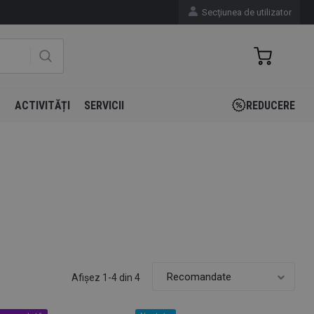
Secţiunea de utilizator
N
ACTIVITĂȚI
SERVICII
REDUCERE
Afişez 1-4 din 4