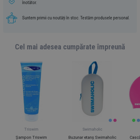
înotător.
Suntem primii cu noutăți în stoc. Testăm produsele personal.
Cel mai adesea cumpărate împreună
Triswim
Swimaholic
Șampon Triswim
Buzunar etanș Swimaholic
Cască