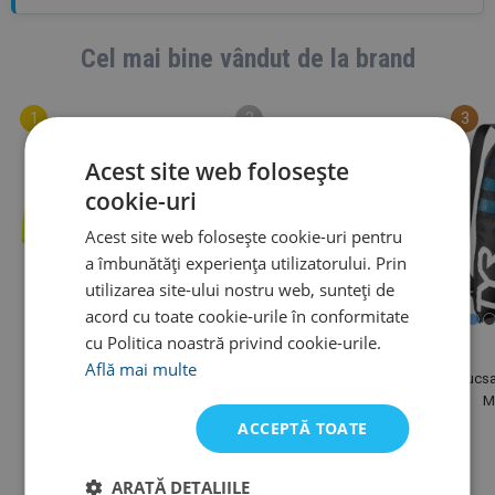
Cel mai bine vândut de la brand
Acest site web folosește
cookie-uri
Acest site web folosește cookie-uri pentru
a îmbunătăți experiența utilizatorului. Prin
utilizarea site-ului nostru web, sunteți de
acord cu toate cookie-urile în conformitate
cu Politica noastră privind cookie-urile.
Tyr
Tyr
Află mai multe
TYR Silicone Long Hair
Tyr Tie Dye Long Hair
Rucsa
Silicone Cap Junior
M
ACCEPTĂ TOATE
82 lei
95 lei
În stoc
În stoc la furnizor
ARATĂ DETALIILE